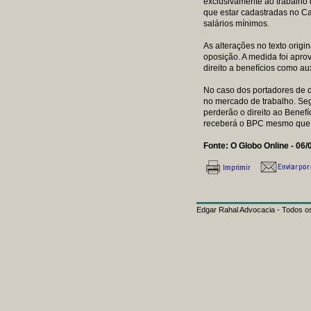
exclusivamente ao trabalho 
que estar cadastradas no Ca
salários mínimos.
As alterações no texto orig
oposição. A medida foi apro
direito a benefícios como au
No caso dos portadores de d
no mercado de trabalho. Seg
perderão o direito ao Benefí
receberá o BPC mesmo que i
Fonte: O Globo Online - 06/
Edgar Rahal Advocacia - Todos os