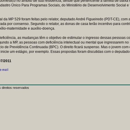
doméstico no âmbito de sua residência, desde que pertencente à família de baixa 
dastro Único Para Programas Sociais, do Ministério de Desenvolvimento Social e te
inal da MP 529 foram feitas pelo relator, deputado André Figueiredo (PDT-CE), com
vada por consenso. Segundo o relator, as donas de casa terão incentivo para contr
xílio-maternidade e auxílio-doença.
eficiência, as mudanças têm o objetivo de estimular o ingresso dessas pessoas 
undo a MP, as pessoas com deficiência intelectual ou mental que ingressarem no
cio de Previdência Continuada (BPC). O direito ficará suspenso. Mas o jovem com d
nicie um estágio, por exemplo. Essas propostas foram discutidas com o deputad
07/2011
 direitos reservados