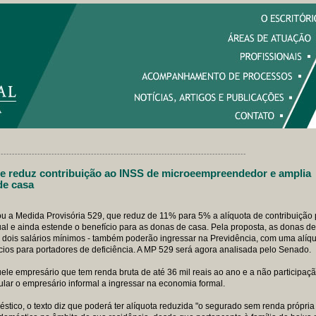
----------------------------------------------------------------------------------------
 reduz contribuição ao INSS de microeempreendedor e amplia
de casa
 a Medida Provisória 529, que reduz de 11% para 5% a alíquota de contribuição 
l e ainda estende o benefício para as donas de casa. Pela proposta, as donas de
é dois salários mínimos - também poderão ingressar na Previdência, com uma alíq
ícios para portadores de deficiência. A MP 529 será agora analisada pelo Senado.
e empresário que tem renda bruta de até 36 mil reais ao ano e a não participaç
ular o empresário informal a ingressar na economia formal.
stico, o texto diz que poderá ter alíquota reduzida "o segurado sem renda própri