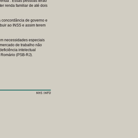
renda". Essas pessoas terão
r renda familiar de até dois
 a concordância de governo e
ibuir ao INSS e assim terem
com necessidades especiais
 mercado de trabalho não
eficiência intelectual
o Romário (PSB-RJ).