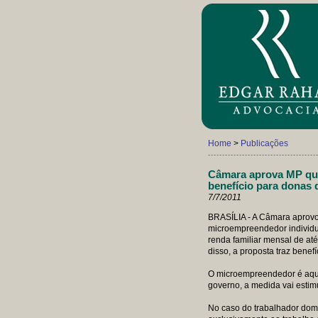
Home
>
Publicações
--------------------------------------
Câmara aprova MP que
benefício para donas 
7/7/2011
BRASÍLIA - A Câmara aprovou
microempreendedor individua
renda familiar mensal de at
disso, a proposta traz benef
O microempreendedor é aquel
governo, a medida vai estim
No caso do trabalhador domé