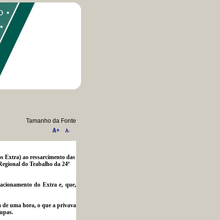
Tamanho da Fonte
 Extra) ao ressarcimento das
Regional do Trabalho da 24ª
tacionamento do Extra e, que,
a de uma hora, o que a privava
oupas.