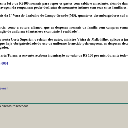
ente foi o de R$100 mensais para repor os gastos com sabão e amaciante, além de da
lavagem da roupa, sem poder desfrutar de momentos íntimos com seus entes familiares.
o juiz da 1ª Vara do Trabalho de Campo Grande (MS), quanto os desembargadores sul m
tância, como a autora afirmou que as despesas mensais da família com compras som
nção de uniforme é fantasioso e contrário à realidade".
 nesta Corte Superior, o relator dos autos, ministro Vieira de
Mello
Filho, aplicou a j
que haja obrigatoriedade do uso de uniforme fornecido pela empresa, as despesas deco
gador.
ta Turma, a servente receberá indenização no valor de R$ 100 por mês, durante todo o
4.0001
 direitos reservados