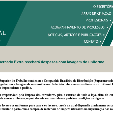
----------------------------------------------------------------------------------------
ercado Extra receberá despesas com lavagem do uniforme
uperior do Trabalho condenou a Companhia Brasileira de Distribuição (Supermercados
egada com a lavagem de seus uniformes. A decisão reformou entendimento do Tribunal 
o improcedente o pedido.
responsável pela limpeza dos corredores, piso e exterior de toda a loja, além do es
da a usar uniforme, o qual deveria ser mantido em perfeitas condições de higiene.
 levasse os uniformes para casa e os lavasse, tarefa na qual dispendia diariamente cerc
aumentar o gasto com a compra de materiais de limpeza utilizados na higienização das r