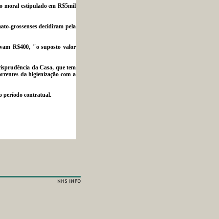
no moral estipulado em R$5mil
ato-grossenses decidiram pela
avam R$400, "o suposto valor
urisprudência da Casa, que tem
rrentes da higienização com a
 período contratual.