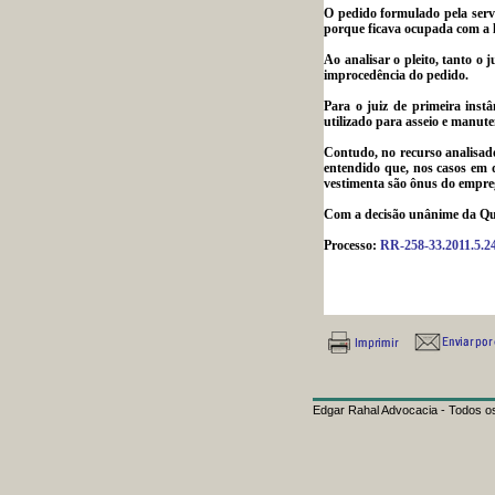
O pedido formulado pela serv
porque ficava ocupada com a 
Ao analisar o pleito, tanto 
improcedência do pedido.
Para o juiz de primeira ins
utilizado para asseio e manute
Contudo, no recurso analisado
entendido que, nos casos em 
vestimenta são ônus do empre
Com a decisão unânime da Quar
Processo:
RR-258-33.2011.5.2
Edgar Rahal Advocacia - Todos os