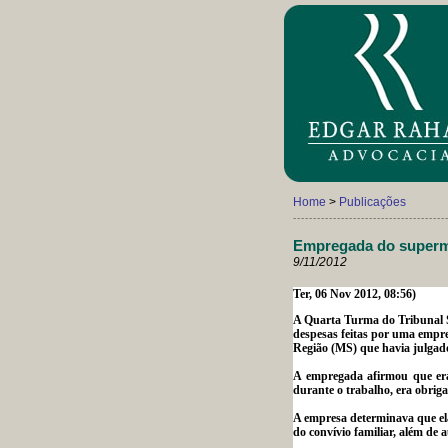
Home
>
Publicações
--------------------------------------
Empregada do superm
9/11/2012
Ter, 06
Nov
2012, 08:56)
A Quarta Turma do Tribunal S
despesas feitas por uma empr
Região (MS) que havia julgad
A empregada afirmou que era 
durante o trabalho, era obriga
A empresa determinava que ela
do convívio familiar, além de 