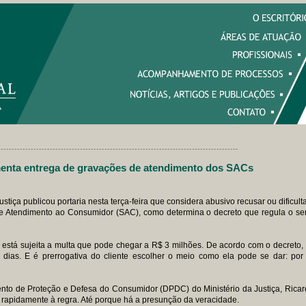
----------------------------------------------------------------------------------------
menta entrega de gravações de atendimento dos SACs
ustiça publicou portaria nesta terça-feira que considera abusivo recusar ou dificul
e Atendimento ao Consumidor (SAC), como determina o decreto que regula o ser
 está sujeita a multa que pode chegar a R$ 3 milhões. De acordo com o decreto,
dias. E é prerrogativa do cliente escolher o meio como ela pode se dar: por
nto de Proteção e Defesa do Consumidor (DPDC) do Ministério da Justiça, Ricard
rapidamente à regra. Até porque há a presunção da veracidade.